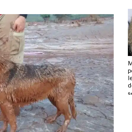
M
p
l
d
Ga