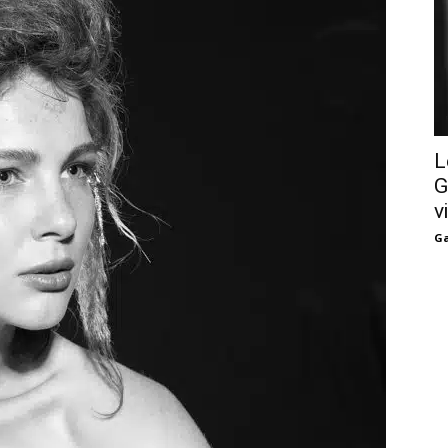
L
G
v
Ga