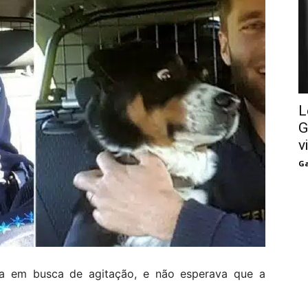
L
G
v
Ga
sa em busca de agitação, e não esperava que a