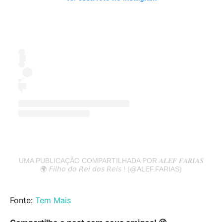
UMA PUBLICAÇÃO COMPARTILHADA POR 𝑨𝑳𝑬𝑭 𝑭𝑨𝑹𝑰𝑨𝑺
🌍 𝘍𝘪𝘭𝘩𝘰 𝘥𝘰 𝘙𝘦𝘪 𝘥𝘰𝘴 𝘙𝘦𝘪𝘴 ! (@ALEF.FARIAS)
Fonte:
Tem Mais