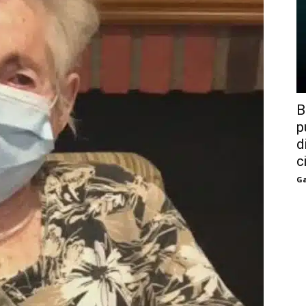
B
p
d
c
Ga