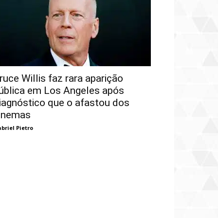
ruce Willis faz rara aparição
ública em Los Angeles após
iagnóstico que o afastou dos
inemas
briel Pietro