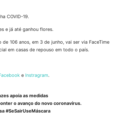
nha COVID-19.
s e já até ganhou flores.
o de 106 anos, em 3 de junho, vai ser via FaceTime
ocial em casas de repouso em todo o país.
Facebook
e
Instragram
.
azes apoia as medidas
conter o avanço do novo coronavírus.
sa #SeSairUseMáscara