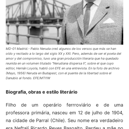
MD-01 Madrid.- Pablo Neruda creó algunos de los versos que más se han
oído y recitado a lo largo del siglo XX y XXI. Pero, además de ser el poeta del
amor y del compromiso, tuvo una gran producción literaria que ha quedado
reunida en un volumen titulado "Nerudiana dispersa II", sobre el que cuyo
editor, Hernán Loyola, habló con EFE en una entrevista. En la foto de archivo
(Mayo, 1956) Neruda en Budapest, con el puente de la libertad sobre el
Danubio al fondo. EFE/MTI1W
Biografia, obras e estilo literário
Filho de um operário ferrroviário e de uma
professora primária, nasceu em 12 de julho de 1904,
na cidade de Parral (Chile). Seu nome era verdadeiro
era Neftalí Ricardo Reyes Basoalto. Perdeu a mãe no