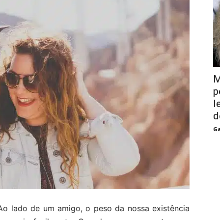
M
p
l
d
Ga
Ao lado de um amigo, o peso da nossa existência