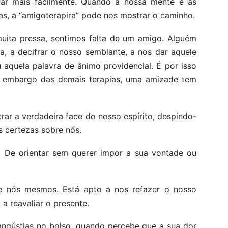
otar mais facilmente. Quando a nossa mente e as
, a “amigoterapira” pode nos mostrar o caminho.
muita pressa, sentimos falta de um amigo. Alguém
a, a decifrar o nosso semblante, a nos dar aquele
 aquela palavra de ânimo providencial. É por isso
 embargo das demais terapias, uma amizade tem
ar a verdadeira face do nosso espírito, despindo-
s certezas sobre nós.
. De orientar sem querer impor a sua vontade ou
e nós mesmos. Está apto a nos refazer o nosso
 a reavaliar o presente.
ngústias no bolso, quando percebe que a sua dor