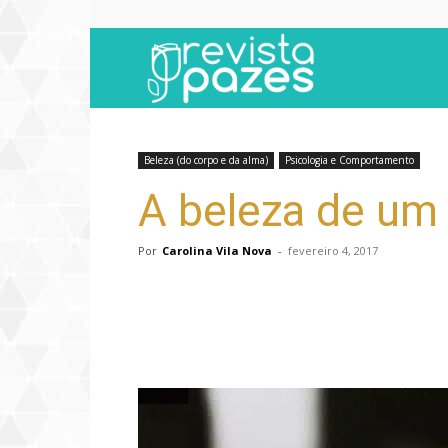
Revista
Pazes
Beleza (do corpo e da alma)
Psicologia e Comportamento
A beleza de um 
Por
Carolina Vila Nova
-
fevereiro 4, 2017
Compartilhar