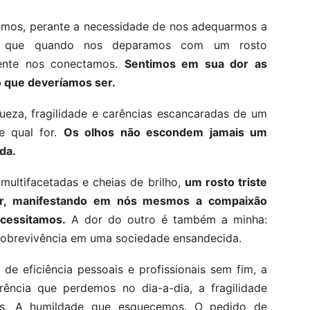
amos, perante a necessidade de nos adequarmos a
a, que quando nos deparamos com um rosto
amente nos conectamos.
Sentimos em sua dor as
 que deveríamos ser.
queza, fragilidade e carências escancaradas de um
e qual for.
Os olhos não escondem jamais um
da.
 multifacetadas e cheias de brilho,
um rosto triste
er, manifestando em nós mesmos a compaixão
cessitamos.
A dor do outro é também a minha:
sobrevivência em uma sociedade ensandecida.
e eficiência pessoais e profissionais sem fim, a
arência que perdemos no dia-a-dia, a fragilidade
os. A humildade que esquecemos. O pedido de