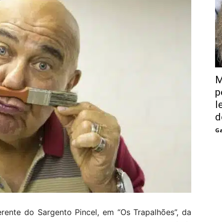
M
p
l
d
Ga
rente do Sargento Pincel, em “Os Trapalhões”, da