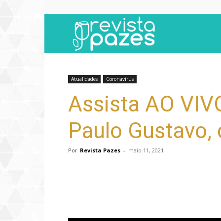
Revista
Pazes
Atualidades
Coronavírus
Assista AO VIV
Paulo Gustavo, 
Por
Revista Pazes
-
maio 11, 2021
Compartilhar