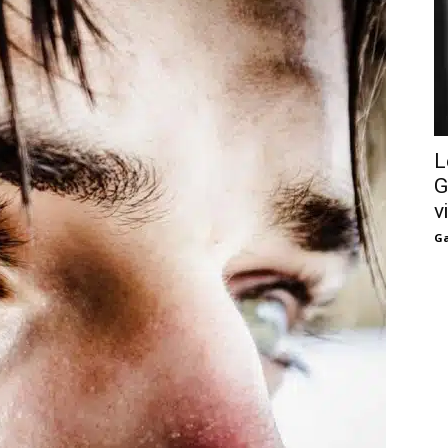
L
G
v
Ga