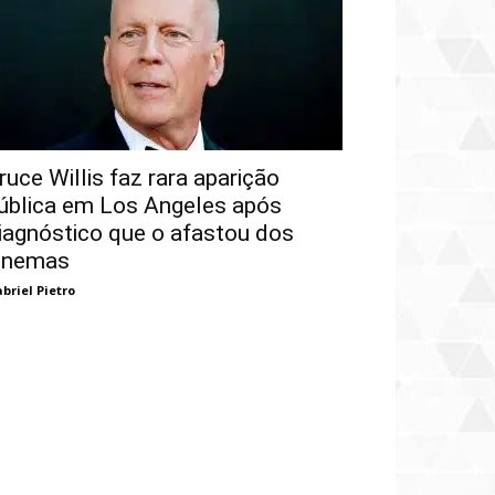
ruce Willis faz rara aparição
ública em Los Angeles após
iagnóstico que o afastou dos
inemas
briel Pietro