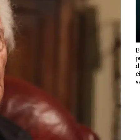
B
p
d
c
Ga