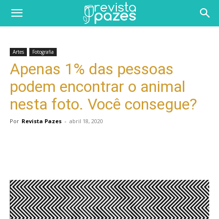
Artes
Fotografia
Apenas 1% das pessoas
podem encontrar o animal
nesta foto. Você consegue?
Por
Revista Pazes
-
abril 18, 2020