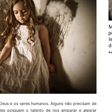
M
p
l
d
Ga
 Deus e os seres humanos. Alguns não precisam de
Eles possuem o talento de nos amparar e alegrar