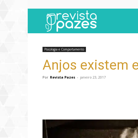
Revista
Pazes
Psicologia e Comportamento
Anjos existem e
Por
Revista Pazes
-
janeiro 23, 2017
Compartilhar