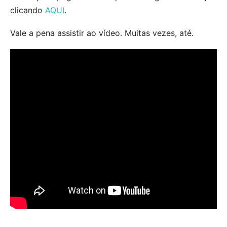
clicando
AQUI
.
Vale a pena assistir ao vídeo. Muitas vezes, até.