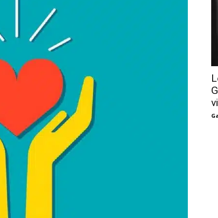
L
G
v
Ga