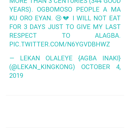
MORE THAN 3 CENTURIES (344 GOOD
YEARS). OGBOMOSO PEOPLE A MA
KU ORO EYAN. 😢💔 I WILL NOT EAT
FOR 3 DAYS JUST TO GIVE MY LAST
RESPECT TO ALAGBA.
PIC.TWITTER.COM/N6YGVDBHWZ
— LEKAN OLALEYE {AGBA INAKI}
(@LEKAN_KINGKONG)
OCTOBER 4,
2019