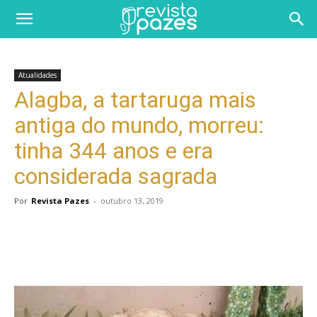
Atualidades
Alagba, a tartaruga mais
antiga do mundo, morreu:
tinha 344 anos e era
considerada sagrada
Por
Revista Pazes
-
outubro 13, 2019