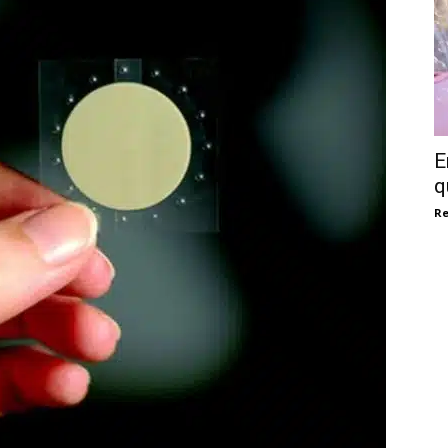
E
q
Re