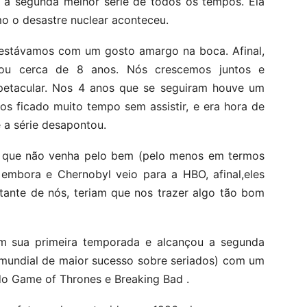
o a segunda melhor série de todos os tempos. Ela
o o desastre nuclear aconteceu.
estávamos com um gosto amargo na boca. Afinal,
rou cerca de 8 anos. Nós crescemos juntos e
tacular. Nos 4 anos que se seguiram houve um
s ficado muito tempo sem assistir, e era hora de
 a série desapontou.
l que não venha pelo bem (pelo menos em termos
 embora e Chernobyl veio para a HBO, afinal,eles
tante de nós, teriam que nos trazer algo tão bom
m sua primeira temporada e alcançou a segunda
 mundial de maior sucesso sobre seriados) com um
do Game of Thrones e Breaking Bad .