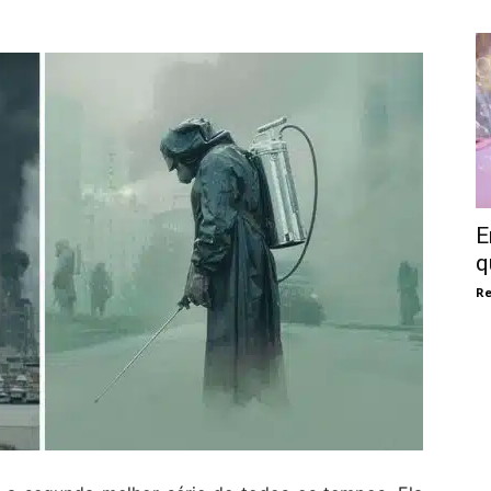
E
q
Re