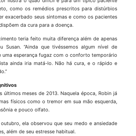
or ilustra o quão difícil é para um típico paciente
to, como os remédios prescritos para distúrbios
er exacerbado seus sintomas e como os pacientes
dispõem da cura para a doença.
mento teria feito muita diferença além de apenas
eu Susan. “Ainda que tivéssemos algum nível de
e uma esperança fugaz com o conforto temporário
sta ainda iria matá-lo. Não há cura, e o rápido e
o.”
nitivos
 últimos meses de 2013. Naquela época, Robin já
tomas físicos como o tremor em sua mão esquerda,
sônia e pouco olfato.
 outubro, ela observou que seu medo e ansiedade
s, além de seu estresse habitual.