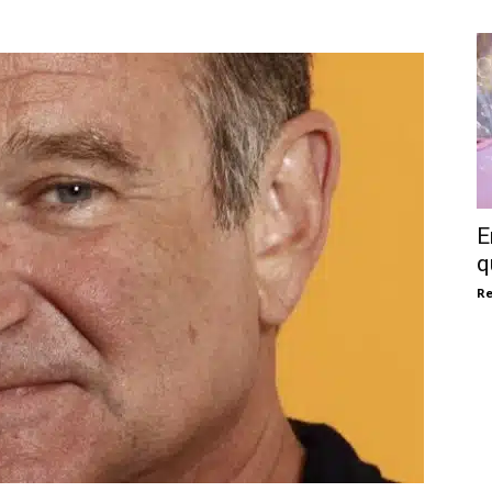
E
q
Re