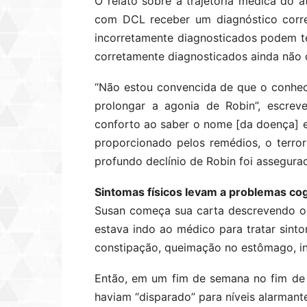
O relato sobre a trajetória médica do at
com DCL receber um diagnóstico corre
incorretamente diagnosticados podem t
corretamente diagnosticados ainda não 
“Não estou convencida de que o conheci
prolongar a agonia de Robin”, escrev
conforto ao saber o nome [da doença] 
proporcionado pelos remédios, o terrori
profundo declínio de Robin foi assegurad
Sintomas físicos levam a problemas cog
Susan começa sua carta descrevendo os
estava indo ao médico para tratar sin
constipação, queimação no estômago, in
Então, em um fim de semana no fim de
haviam “disparado” para níveis alarmante