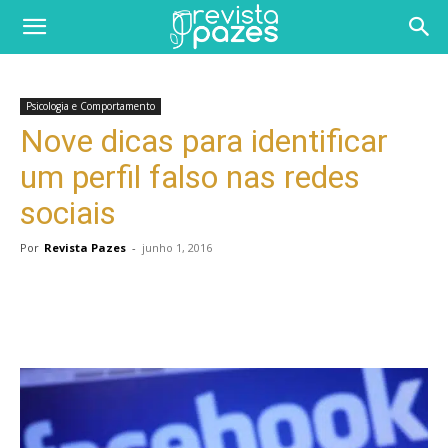
Psicologia e Comportamento
Nove dicas para identificar
um perfil falso nas redes
sociais
Por
Revista Pazes
-
junho 1, 2016