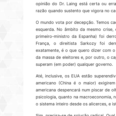
opinião do Dr. Laing está certa ou err
razão quando sustento que vigora no ca
O mundo vota por decepção. Temos cada 
esquerda. No âmbito da mesmo crise, o
primeiro-ministro da Espanha) foi derr
França, o direitista Sarkozy foi der
exatamente, é o que quero dizer com o 
da massa de eleitores e, por outro, o ca
superam (em poder) qualquer governo.
Até, inclusive, os EUA estão superend
americano (China é o maior) exigirem
americana despencará num piscar de olh
psicologia, quanto na macroeconomia, 
o sistema inteiro desde os alicerces, e 
Sim, precisa-se de solução radical. Qua