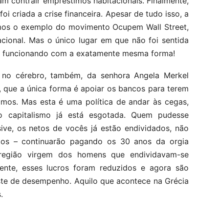
m contrair empréstimos habitacionais. Finalmente,
 foi criada a crise financeira. Apesar de tudo isso, a
Temos o exemplo do movimento Ocupem Wall Street,
acional. Mas o único lugar em que não foi sentida
inua funcionando com a exatamente mesma forma!
 no cérebro, também, da senhora Angela Merkel
s, que a única forma é apoiar os bancos para terem
mos. Mas esta é uma política de andar às cegas,
o capitalismo já está esgotada. Quem pudesse
usive, os netos de vocês já estão endividados, não
tos – continuarão pagando os 30 anos da orgia
 região virgem dos homens que endividavam-se
mente, esses lucros foram reduzidos e agora são
ste de desempenho. Aquilo que acontece na Grécia
.