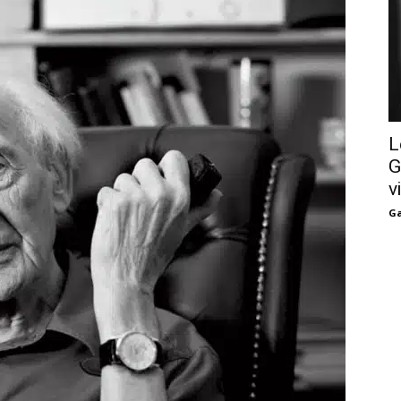
L
G
v
Ga