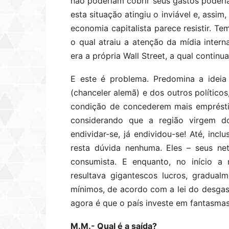
não poderiam cobrir seus gastos poderia
esta situação atingiu o inviável e, assim,
economia capitalista parece resistir. 
o qual atraiu a atenção da mídia intern
era a própria Wall Street, a qual cont
E este é problema. Predomina a ideia
(chanceler alemã) e dos outros político
condição de concederem mais emprésti
considerando que a região virgem d
endividar-se, já endividou-se! Até, incl
resta dúvida nenhuma. Eles – seus ne
consumista. E enquanto, no início a
resultava gigantescos lucros, gradual
mínimos, de acordo com a lei do desga
agora é que o país investe em fantasmas
M.M.- Qual é a saída?