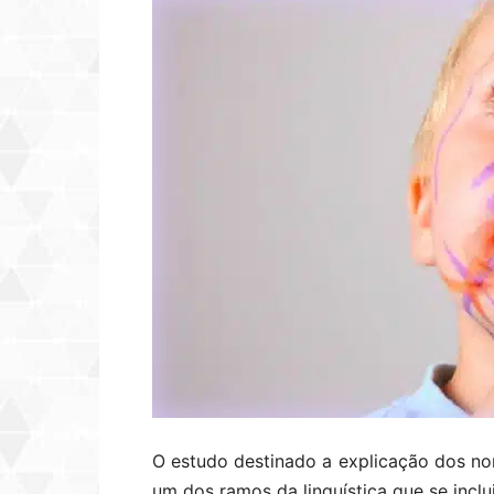
O estudo destinado a explicação dos n
um dos ramos da linguística que se incl