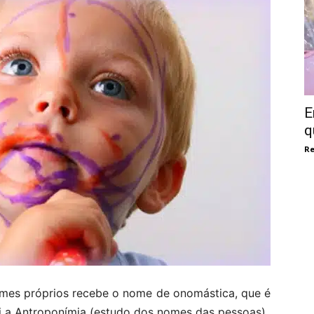
E
q
Re
omes próprios recebe o nome de onomástica, que é
ui a Antroponímia (estudo dos nomes das pessoas).