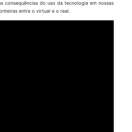
 as consequências do uso da tecnologia em nossas
nteiras entre o virtual e o real.