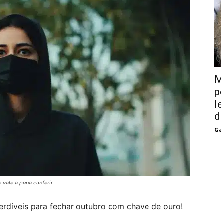
M
p
l
d
Ga
e vale a pena conferir
erdíveis para fechar outubro com chave de ouro!