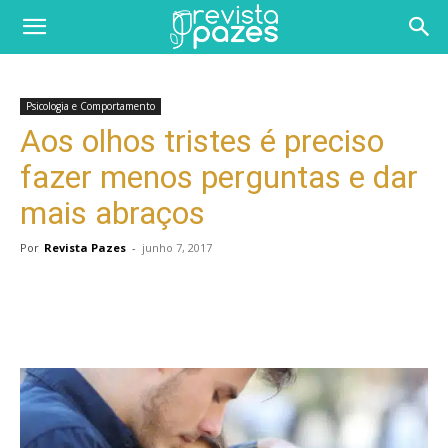
Psicologia e Comportamento
Aos olhos tristes é preciso
fazer menos perguntas e dar
mais abraços
Por
Revista Pazes
-
junho 7, 2017