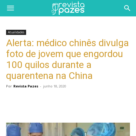
Atualidades
Alerta: médico chinês divulga
foto de jovem que engordou
100 quilos durante a
quarentena na China
Por
Revista Pazes
-
junho 18, 2020