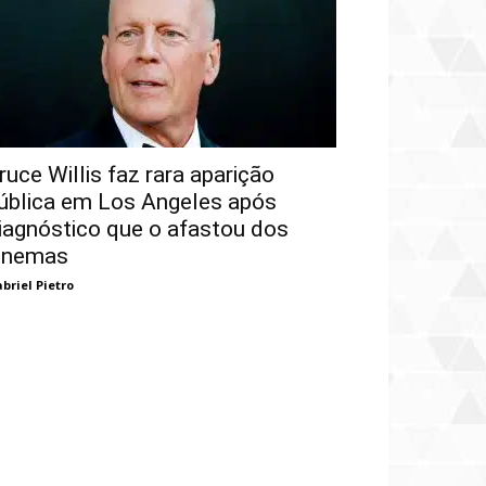
ruce Willis faz rara aparição
ública em Los Angeles após
iagnóstico que o afastou dos
inemas
briel Pietro